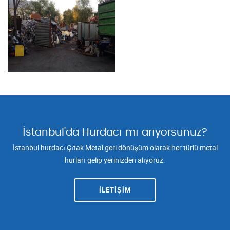
İstanbul'da Hurdacı mı arıyorsunuz?
İstanbul hurdacı Çıtak Metal geri dönüşüm olarak her türlü metal
hurları gelip yerinizden alıyoruz.
İLETİŞİM