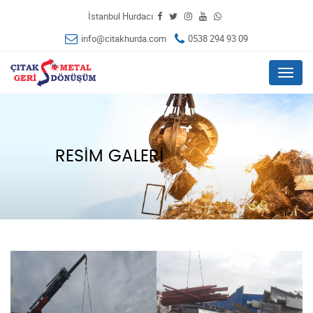
İstanbul Hurdacı
info@citakhurda.com
0538 294 93 09
Menu
RESIM GALERI