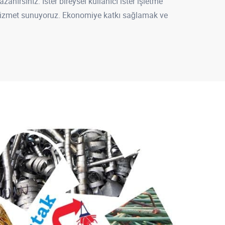
ırsınız. İster bireysel kullanıcı ister işletme
e hizmet sunuyoruz. Ekonomiye katkı sağlamak ve