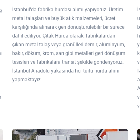
İstanbul'da fabrika hurdası alımı yapıyoruz. Üretim
İ
ş
metal talaşları ve büyük atık malzemeleri, ücret
u
karşılığında alınarak geri dönüştürülebilir bir sürece
b
l
dahil ediliyor. Çıtak Hurda olarak, fabrikalardan
h
çıkan metal talaş veya granülleri demir, alüminyum,
y
bakır, döküm, krom, sarı gibi metalleri geri dönüşüm
k
rı
tesisleri ve fabrikalara transit şekilde gönderiyoruz.
v
İstanbul Anadolu yakasında her türlü hurda alımı
f
yapmaktayız.
a
A
v
a
v