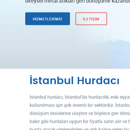
bireysel metal atıkları geri dönüşüme kazandı
HIZMETLERIMIZ
İLETIŞIM
İstanbul Hurdacı
İstanbul hurdacı, İstanbul’da hurdacılık, eski eşy
kullanılması için çok önemli bir sektördür. İstanb
dönüşüm tesislerine ulaştırır ve böylece geri dönü
bakır gibi hurdaları uygun bir fiyatla satın alır ve
hurda olarak nitelendirilen ve atık haline gelen 