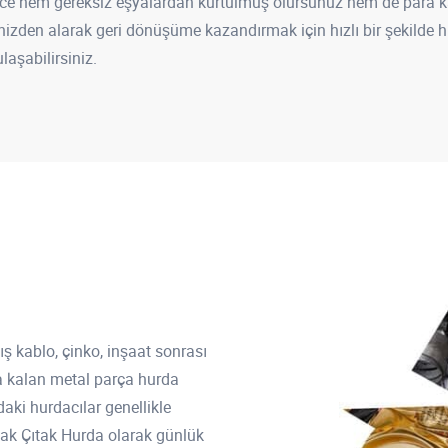
ce hem gereksiz eşyalardan kurtulmuş olursunuz hem de para kazan
sinizden alarak geri dönüşüme kazandırmak için hızlı bir şekild
laşabilirsiniz.
ış kablo, çinko, inşaat sonrası
nra kalan metal parça hurda
daki hurdacılar genellikle
ncak Çıtak Hurda olarak günlük