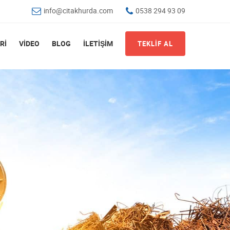
info@citakhurda.com
0538 294 93 09
Rİ
VİDEO
BLOG
İLETİŞİM
TEKLİF AL