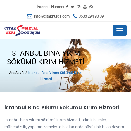
İstanbul Hurdacı
info@citakhurda.com
0538 294 93 09
Menu
İSTANBUL BINA YIKIMI
SÖKÜMÜ KIRIM HIZMETI
AnaSayfa
/
İstanbul Bina Yıkımı Sökümü Kırım
Hizmeti
İstanbul Bina Yıkımı Sökümü Kırım Hizmeti
İstanbul bina yıkımı sökümü kırım hizmeti, teknik bilimler,
mühendislik, yapı malzemeleri gibi alanlarda büyük bir hızla devam